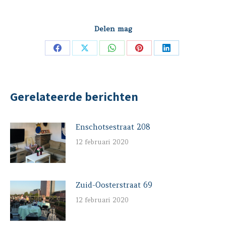
Delen mag
Deel
Deel
Deel
Deel
Deel
op
op
op
op
op
Facebook
X
WhatsApp
Pinterest
LinkedIn
Gerelateerde berichten
Enschotsestraat 208
12 februari 2020
Zuid-Oosterstraat 69
12 februari 2020