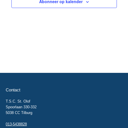
Abonneer op kalender
Contact
T.S.C. St. Olof
Spoorlaan 330-332
5038 CC Tilburg
013-5438828