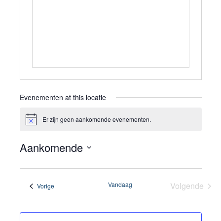
Evenementen at this locatie
Er zijn geen aankomende evenementen.
Bericht
Aankomende
Selecteer
een
Vandaag
Volgende
Evenementen
Vorige
datum.
Eveneme