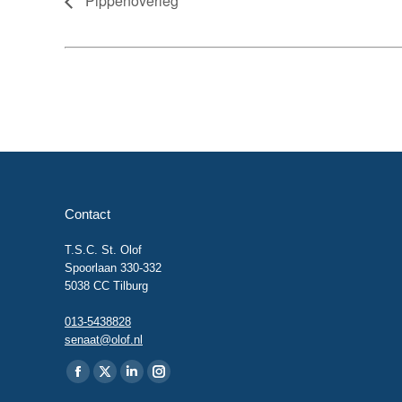
Pippenoverleg
Contact
T.S.C. St. Olof
Spoorlaan 330-332
5038 CC Tilburg
013-5438828
senaat@olof.nl
Vind ons op:
Facebook
X
Linkedin
Instagram