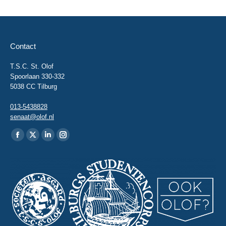
Contact
T.S.C. St. Olof
Spoorlaan 330-332
5038 CC Tilburg
013-5438828
senaat@olof.nl
Vind ons op:
Facebook
X
Linkedin
Instagram
page
page
page
page
opens
opens
opens
opens
in
in
in
in
new
new
new
new
window
window
window
window