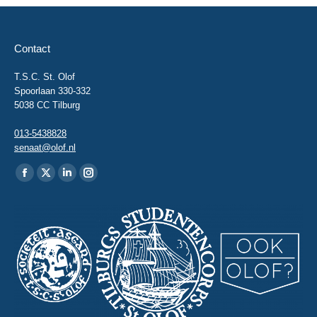
Contact
T.S.C. St. Olof
Spoorlaan 330-332
5038 CC Tilburg
013-5438828
senaat@olof.nl
Vind ons op:
Facebook
X
Linkedin
Instagram
page
page
page
page
opens
opens
opens
opens
in
in
in
in
new
new
new
new
window
window
window
window