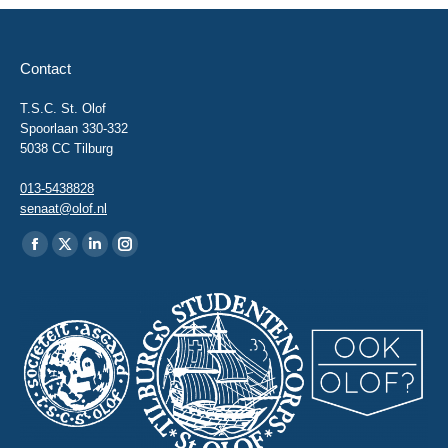
Contact
T.S.C. St. Olof
Spoorlaan 330-332
5038 CC Tilburg
013-5438828
senaat@olof.nl
Vind ons op:
Facebook
X
Linkedin
Instagram
page
page
page
page
opens
opens
opens
opens
in
in
in
in
new
new
new
new
window
window
window
window