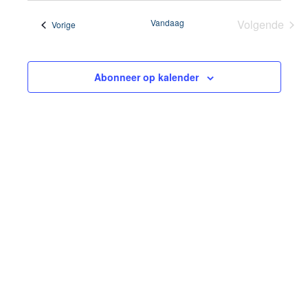
een
Vandaag
Volgende
Evenementen
Vorige
datum.
Eveneme
Abonneer op kalender