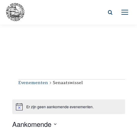
Zoeken:
Evenementen
Senaatswissel
Evenementen
Er zijn geen aankomende evenementen.
Bericht
Aankomende
Selecteer