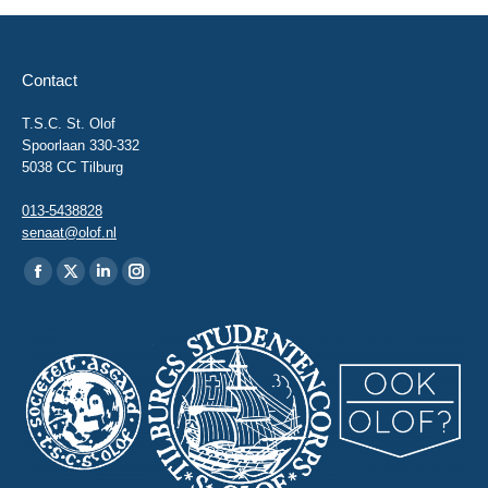
Contact
T.S.C. St. Olof
Spoorlaan 330-332
5038 CC Tilburg
013-5438828
senaat@olof.nl
Vind ons op:
Facebook
X
Linkedin
Instagram
page
page
page
page
opens
opens
opens
opens
in
in
in
in
new
new
new
new
window
window
window
window