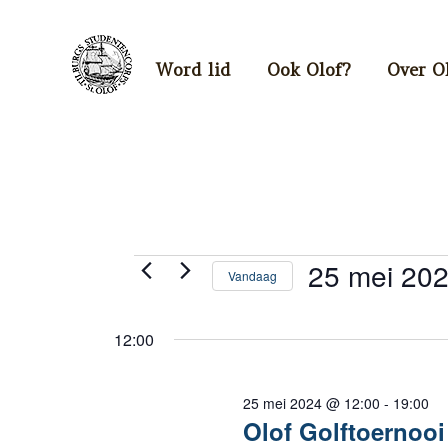
Word lid
Ook Olof?
Over O
Evenementen
25 mei 20
Vandaag
Selecteer
in
een
12:00
datum.
25
25 mei 2024 @ 12:00
-
19:00
Olof Golftoernooi
mei