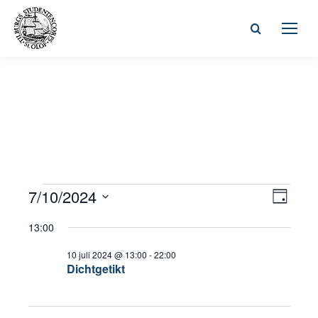
Zoeken:
Wee
7/10/2024
Even
Evenementen
Dag
Selecteer
weer
navi
13:00
in
een
navig
datum.
10 juli 2024 @ 13:00
-
22:00
Dichtgetikt
10
juli