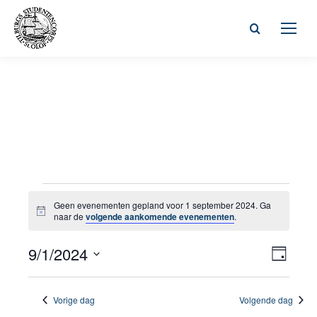
Zoeken:
Evenementen
Geen evenementen gepland voor 1 september 2024. Ga
Bericht
naar de
volgende aankomende evenementen
.
in
Wee
9/1/2024
Even
Dag
1
Selecteer
weer
navi
een
navig
Vorige dag
Volgende dag
september
datum.