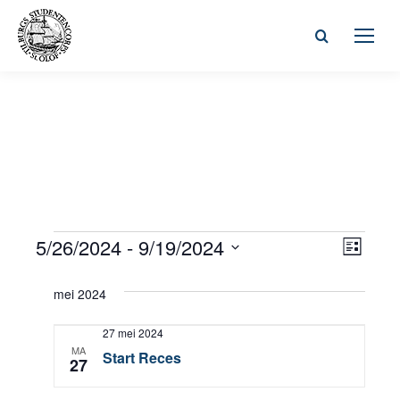
Zoeken:
Wee
5/26/2024
 - 
9/19/2024
Even
Evenementen
Lijst
Selecteer
weer
navi
mei 2024
een
navig
datum.
27 mei 2024
MA
Start Reces
27