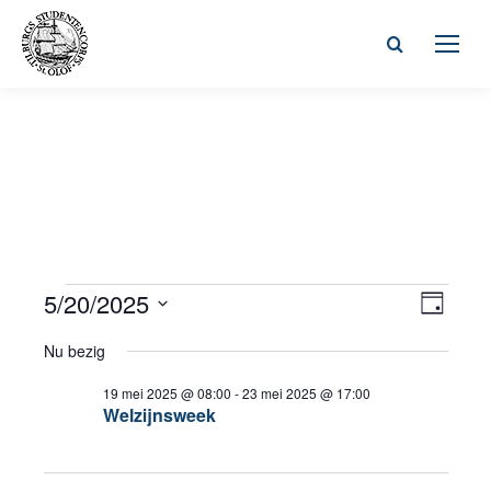
Zoeken:
Wee
5/20/2025
Even
Evenementen
Dag
Selecteer
weer
navi
Nu bezig
in
een
navig
datum.
19 mei 2025 @ 08:00
-
23 mei 2025 @ 17:00
Welzijnsweek
20
mei