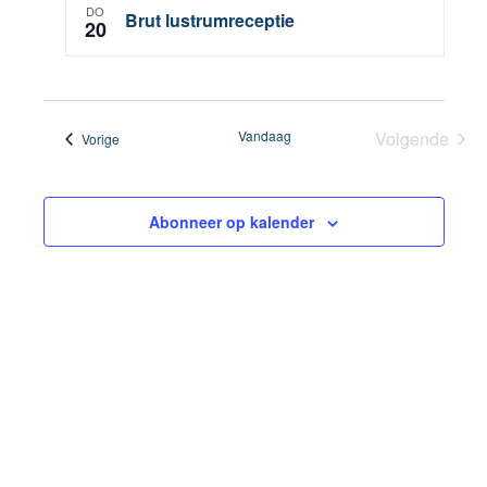
DO
Brut lustrumreceptie
20
Vandaag
Volgende
Evenementen
Vorige
Eveneme
Abonneer op kalender