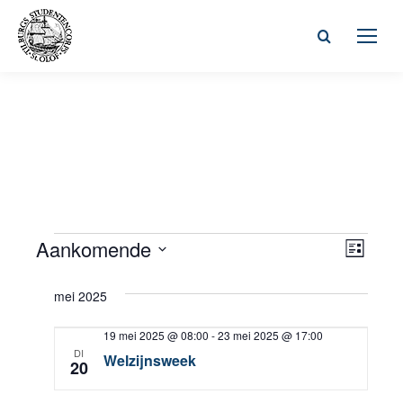
Zoeken:
Wee
Aankomende
Even
Evenementen
Lijst
Selecteer
weer
navi
mei 2025
een
navig
datum.
19 mei 2025 @ 08:00
-
23 mei 2025 @ 17:00
DI
Welzijnsweek
20